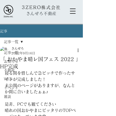
3ZERO
株式会社
さんぜろ不動産
記事
記事一覧
さんぜろ
記事一覧
2022年9月16日
「 おかやま晴レ国フェス 2022 」
お知らせ
HP完成
不動産
寝る間を惜しんで急ピッチで作ったサ
WEB
イトが完成しました！
未公開のページがありますが、なんと
イベント
か間に合いましたぁぁ♪
雑談
是非、PCでも観てください
晴れの国おかやまにピッタリのTOPペ