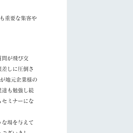
も重要な集客や
質問が飛び交
眼差しに圧倒さ
Oが地元企業様の
僕達も勉強し続
るセミナーにな
うな場を与えて