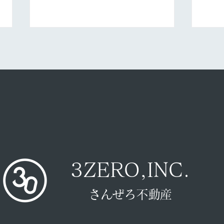
最新のGoogle Chrome で恐
Tw
竜付きのQRコード®生成が可
② 
3ZERO,INC.
能に
皆無
さんぜろ不動産