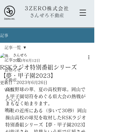
3ZERO
株式会社
さんぜろ不動産
記事
記事一覧
さんぜろ
記事一覧
2023年6月12日
RSKラジオ特別番組シリーズ
お知らせ
【夢・甲子園2023】
不動産
更新日：
2023年6月26日
高校野球の華、夏の高校野球。岡山で
WEB
も甲子園切符をめぐる県大会の熱戦が
イベント
まもなく始まります。
雑談
当社の近所にある（歩いて30秒）岡山
操山高校の球児を取材したRSKラジオ
特別番組シリーズ【夢・甲子園2023】
が放送され、協賛という形で応援させ