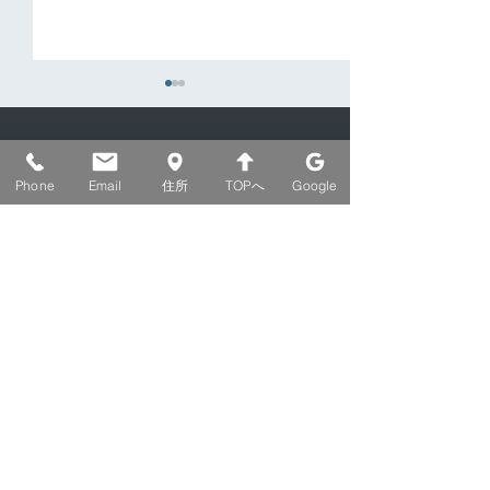
Phone
Email
住所
TOPへ
Google
【ライブ告知】柳生俊彦
【TUNAGER
3ZERO,INC.
＆上野悠 Happy New
盟について
さんぜろ不動産
Year Live 2026
TOP
​不動産