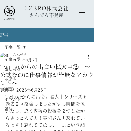
3ZERO
株式会社
さんぜろ不動産
記事
記事一覧
さんぜろ
記事一覧
2021年3月5日
Twitterからの出会い拡大中③ ～
お知らせ
公式なのに仕事情報が皆無なアカウ
不動産
ント～
WEB
更新日：
2023年6月26日
Twitterからの出会い拡大中シリーズも
イベント
過去２回投稿しましたが少し時間を置
雑談
いたし、違う内容の投稿を２つしたか
らきっと大丈夫！美和さんも忘れてい
るはず！忘れててほしい！…という願