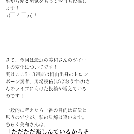
望から愛と勇気をもって今日も投稿し
ます！
o(￣ ^ ￣;o)！
さて、今回は最近の美和さんのツイー
トの変化についてです！
実はここ2・3週間は岡山出身のトロン
ボーン奏者、馬場桜佑(ばばおうすけ)さ
んのライブに向けた投稿が増えている
のです！
一般的に考えたら一番の目的は宣伝と
思うのですが、私の見解は違います。
恐らく美和さんは、
「ただただ楽しんでいるからそ